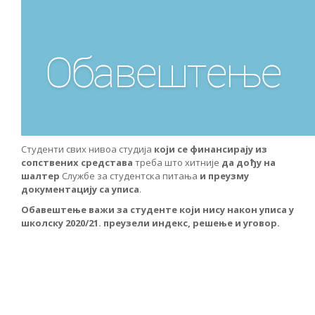
Студенти свих нивоа студија
који се финансирају из
сопствених средстава
треба што хитније
да дођу на
шалтер
Службе за студентска питања
и преузму
документацију са уписа
.
Обавештење важи за студенте који нису након уписа у
школску 2020/21. преузели индекс, решење и уговор.