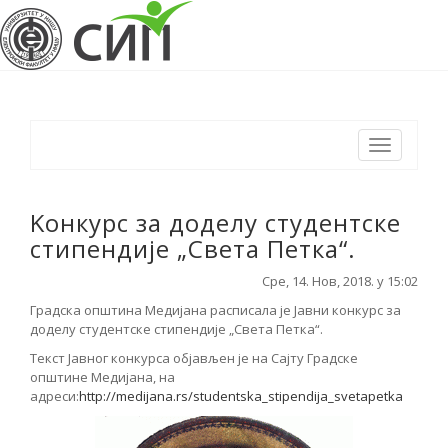
Toggle
navigation
Kонкурс за доделу студентске
стипендије „Света Петка“.
Сре, 14. Нов, 2018. у 15:02
Градска општина Медијана расписала је Јавни конкурс за
доделу студентске стипендије „Света Петка“.
Текст Јавног конкурса објављен је на Сајту Градске
општине Медијана, на
адреси:
http://medijana.rs/studentska_stipendija_svetapetka