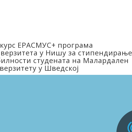
курс ЕРАСМУС+ програма
верзитета у Нишу за стипендирањ
илности студената на Малардален
верзитету у Шведској